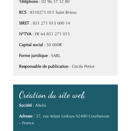
Téléphone
: 02 96 37 32 80
RCS
: 8510271 015 Saint Brieuc
SIRET
:
851 271 015 000 14
N°TVA
: FR 64 851 271 015
Capital social
:
50 000€
Forme juridique
:
SARL
Responsable de publication
:
Cécile Petiot
Création du site web
Société
: Altelis
Adresse
: 37, rue Adam Ledoux 92400 Courbevoie
– France