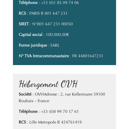
Téléphone
: +33 (0)1 85 09 74 06
RCS
: PARIS B 801 647 231
SIRET
: N°801 647 231 00050
Capital social
: 100.000,00€
Forme juridique
: SARL
N° TVA Intracommunautaire
: FR 44801647231
Hébergement OVH
Société
: OVHAdresse : 2, rue Kellermann 59100
Roubaix – France
Téléphone
: +33 (0)8 99 70 17 61
RCS
: Lille Metropole B 424761419